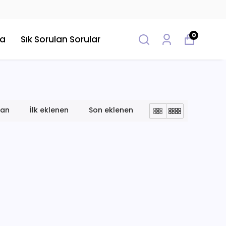
0
da
Sık Sorulan Sorular
lan
İlk eklenen
Son eklenen