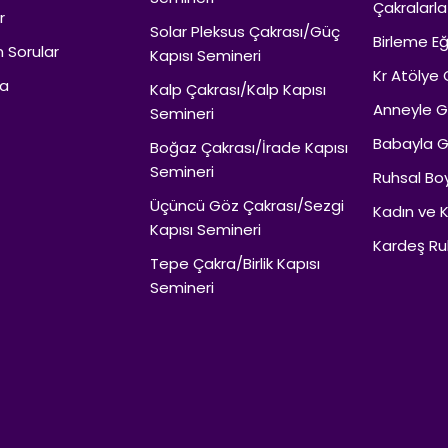
Çakralarla
r
Solar Pleksus Çakrası/Güç
Birleme Eğ
n Sorular
Kapısı Semineri
Kr Atölye 
da
Kalp Çakrası/Kalp Kapısı
Anneyle Ge
Semineri
Babayla Ge
Boğaz Çakrası/İrade Kapısı
Semineri
Ruhsal Boy
Üçüncü Göz Çakrası/Sezgi
Kadın ve K
Kapısı Semineri
Kardeş Ru
Tepe Çakra/Birlik Kapısı
Semineri