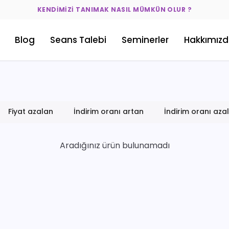
KENDIMIZI TANIMAK NASIL MÜMKÜN OLUR ?
Blog
Seans Talebi
Seminerler
Hakkımız
Fiyat azalan
İndirim oranı artan
İndirim oranı aza
Aradığınız ürün bulunamadı