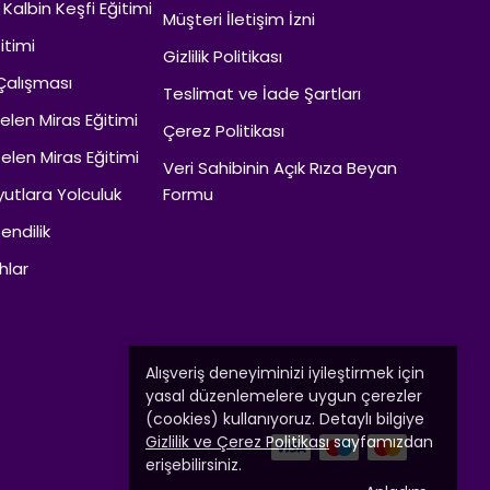
 Kalbin Keşfi Eğitimi
Müşteri İletişim İzni
itimi
Gizlilik Politikası
Çalışması
Teslimat ve İade Şartları
len Miras Eğitimi
Çerez Politikası
len Miras Eğitimi
Veri Sahibinin Açık Rıza Beyan
utlara Yolculuk
Formu
endilik
hlar
Alışveriş deneyiminizi iyileştirmek için
yasal düzenlemelere uygun çerezler
(cookies) kullanıyoruz. Detaylı bilgiye
Gizlilik ve Çerez Politikası
sayfamızdan
erişebilirsiniz.