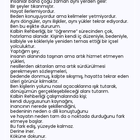
İnsanlar bana çoğu zaman aynı yerden gelir:
Bir şeyler tıkanmıştır.
Hayat ilerlemiyordur.
Beden konuşuyordur ama kelimeler yetmiyordur.
Aynı döngüler, aynı ilişkiler, aynı yükler tekrar ediyordur.
Ben bu eşikte dururum.
Kalbin Rehberliği, bir “öğrenme” sürecinden çok,
hatırlama alanıdır. Kişinin kendi iç düzeniyle, bedeniyle,
kalbiyle ve kökleriyle yeniden temas ettiği bir içsel
yolculuktur.
Yaptığım şey;
insanın alanında taşınan ama artık hizmet etmeyen
yükleri,
nesillerden aktarılan ama artık sürdürülmesi
gerekmeyen sözleşmeleri,
bedende donmuş, kalpte sıkışmış, hayatta tekrar eden
izleri görünür kılmaktır.
Ben kişilerin yolunu nasıl açacaklarına ışık tutarak,
dönüşümün gerçekleşebileceği alanı tutarım.
Kalbin Rehberliği çalışmalarında kişi;
kendi duygusunun kaynağını,
inancının nerede şekillendiğini,
bedeninin neden o dili konuştuğunu
ve hayatın neden tam da o noktada durduğunu fark
etmeye başlar.
Bu fark ediş, yüzeyde kalmaz.
Derine iner.
Köküne dokunur.