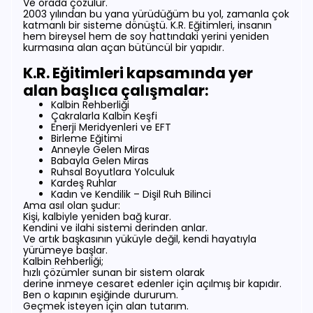
Ve orada çözülür.
2003 yılından bu yana yürüdüğüm bu yol, zamanla çok
katmanlı bir sisteme dönüştü. K.R. Eğitimleri, insanın
hem bireysel hem de soy hattındaki yerini yeniden
kurmasına alan açan bütüncül bir yapıdır.
K.R. Eğitimleri kapsamında yer
alan başlıca çalışmalar:
Kalbin Rehberliği
Çakralarla Kalbin Keşfi
Enerji Meridyenleri ve EFT
Birleme Eğitimi
Anneyle Gelen Miras
Babayla Gelen Miras
Ruhsal Boyutlara Yolculuk
Kardeş Ruhlar
Kadın ve Kendilik – Dişil Ruh Bilinci
Ama asıl olan şudur:
Kişi, kalbiyle yeniden bağ kurar.
Kendini ve ilahi sistemi derinden anlar.
Ve artık başkasının yüküyle değil, kendi hayatıyla
yürümeye başlar.
Kalbin Rehberliği;
hızlı çözümler sunan bir sistem olarak
derine inmeye cesaret edenler için açılmış bir kapıdır.
Ben o kapının eşiğinde dururum.
Geçmek isteyen için alan tutarım.