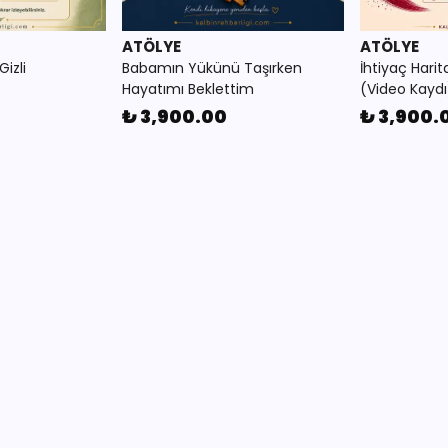
ATÖLYE
ATÖLYE
izli
Babamın Yükünü Taşırken
İhtiyaç Harita
Hayatımı Beklettim
(Video Kaydı
₺ 3,900.00
₺ 3,900.