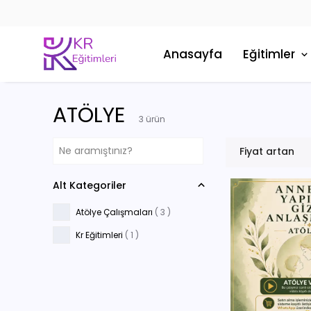
Anasayfa
Eğitimler
ATÖLYE
3
ürün
Fiyat artan
Alt Kategoriler
Atölye Çalışmaları
(
3
)
Kr Eğitimleri
(
1
)