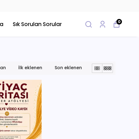
0
da
Sık Sorulan Sorular
lan
İlk eklenen
Son eklenen