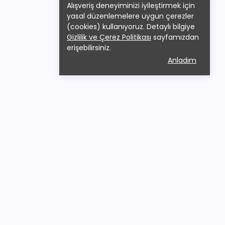
Alışveriş deneyiminizi iyileştirmek için
yasal düzenlemelere uygun çerezler
(cookies) kullanıyoruz. Detaylı bilgiye
Gizlilik ve Çerez Politikası
sayfamızdan
erişebilirsiniz.
Anladım
lerimiz
Sözleşmeler
berliği Eğitimi
Mesafeli Satış Sözleşmesi
dyenleri Ve Eft
Üyelik Sözleşmesi