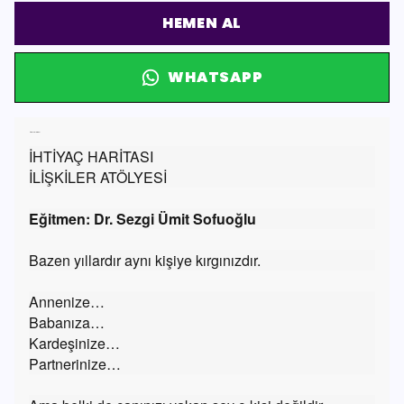
HEMEN AL
WHATSAPP
Ürün Açıklaması
İHTİYAÇ HARİTASI
İLİŞKİLER ATÖLYESİ
Eğitmen: Dr. Sezgi Ümit Sofuoğlu
Bazen yıllardır aynı kişiye kırgınızdır.
Annenize…
Babanıza…
Kardeşinize…
Partnerinize…