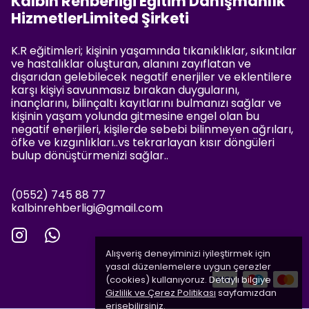
Kalbin Rehberliği Eğitim Danışmanlık
HizmetlerLimited Şirketi
K.R eğitimleri; kişinin yaşamında tıkanıklıklar, sıkıntılar
ve hastalıklar oluşturan, alanını zayıflatan ve
dışarıdan gelebilecek negatif enerjiler ve eklentilere
karşı kişiyi savunmasız bırakan duygularını,
inançlarını, bilinçaltı kayıtlarını bulmanızı sağlar ve
kişinin yaşam yolunda gitmesine engel olan bu
negatif enerjileri, kişilerde sebebi bilinmeyen ağrıları,
öfke ve kızgınlıkları..vs tekrarlayan kısır döngüleri
bulup dönüştürmenizi sağlar..
(0552) 745 88 77
kalbinrehberligi@gmail.com
Alışveriş deneyiminizi iyileştirmek için
yasal düzenlemelere uygun çerezler
(cookies) kullanıyoruz. Detaylı bilgiye
Gizlilik ve Çerez Politikası
sayfamızdan
erişebilirsiniz.