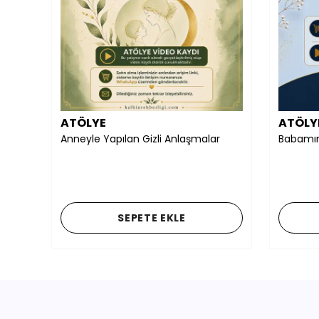
ATÖLYE
ATÖLY
Anneyle Yapılan Gizli Anlaşmalar
₺ 3,900.00
₺ 3,9
R
SEPETE EKLE