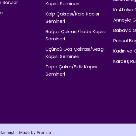
n Sorular
Kapısı Semineri
Kr Atölye 
da
Kalp Çakrası/Kalp Kapısı
Anneyle Ge
Semineri
Babayla Ge
Boğaz Çakrası/İrade Kapısı
Semineri
Ruhsal Boy
Üçüncü Göz Çakrası/Sezgi
Kadın ve K
Kapısı Semineri
Kardeş Ru
Tepe Çakra/Birlik Kapısı
Semineri
zırlanmıştır. Made by
Prensip