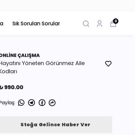
0
da
Sık Sorulan Sorular
ONLİNE ÇALIŞMA
Hayatını Yöneten Görünmez Aile
Kodları
₺ 990.00
Paylaş
:
Stoğa Gelince Haber Ver