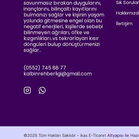
Sık Sorula
savunmasız bırakan duygularını,
inançlarını, bilinçaltı kayıtlarını
Hakkımız
bulmanızı sağlar ve kişinin yaşam
yolunda gitmesine engel olan bu
İletişim
negatif enerjileri, kişilerde sebebi
bilinmeyen ağrıları, öfke ve
kızgınlıkları..vs tekrarlayan kısır
döngüleri bulup dönüştürmenizi
sağlar..
(0552) 745 88 77
kalbinrehberligi@gmail.com
©2026 Tüm Hakları Saklıdır - ikas E-Ticaret
Altyapısı ile Ha