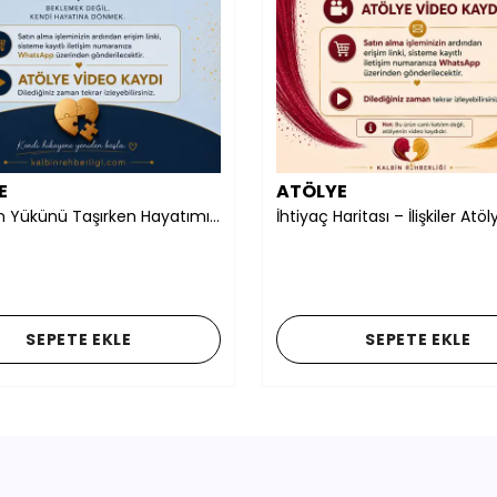
E
ATÖLYE
Babamın Yükünü Taşırken Hayatımı Beklettim
00.00
₺ 3,900.00
SEPETE EKLE
SEPETE EKLE