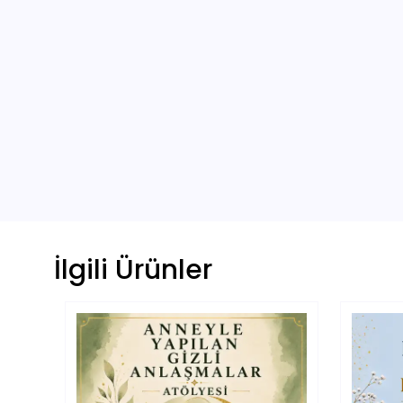
İlgili Ürünler
apalı